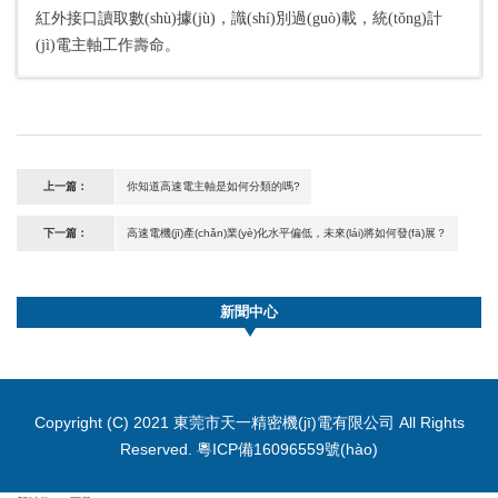
紅外接口讀取數(shù)據(jù)，識(shí)別過(guò)載，統(tǒng)計
(jì)電主軸工作壽命。
上一篇：
你知道高速電主軸是如何分類的嗎?
下一篇：
高速電機(jī)產(chǎn)業(yè)化水平偏低，未來(lái)將如何發(fā)展？
新聞中心
Copyright (C) 2021 東莞市天一精密機(jī)電有限公司 All Rights
Reserved. 粵ICP備16096559號(hào)