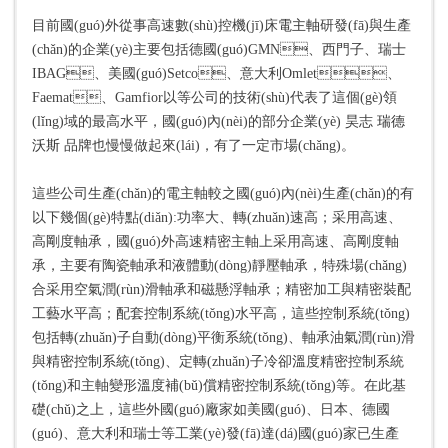
目前國(guó)外從事高速數(shù)控機(jī)床
電主軸
研發(fā)與生產
(chǎn)的企業(yè)主要包括德國(guó)GMN、西門子、瑞士
IBAG、美國(guó)Setco、意大利Omlet、
Faemat、Gamfior以等公司的技術(shù)代表了這個(gè)領
(lǐng)域的最高水平，國(guó)內(nèi)的部分企業(yè) 昊志
瑞德
沃斯
品牌也慢慢做起來(lái)，有了一定市場(chǎng)。
這些公司生產(chǎn)的電主軸較之國(guó)內(nèi)生產(chǎn)的有
以下幾個(gè)特點(diǎn):功率大、轉(zhuǎn)速高；采用高速、
高剛度軸承，國(guó)外高速精密主軸上采用高速、高剛度軸
承，主要有陶瓷軸承和液體動(dòng)靜壓軸承，特殊場(chǎng)
合采用空氣潤(rùn)滑軸承和磁懸浮軸承；精密加工與精密裝配
工藝水平高；配套控制系統(tǒng)水平高，這些控制系統(tǒng)
包括轉(zhuǎn)子自動(dòng)平衡系統(tǒng)、軸承油氣潤(rùn)滑
與精密控制系統(tǒng)、定轉(zhuǎn)子冷卻溫度精密控制系統
(tǒng)和主軸變形溫度補(bǔ)償精密控制系統(tǒng)等。在此基
礎(chǔ)之上，這些外國(guó)廠家如美國(guó)、日本、德國
(guó)、意大利和瑞士等工業(yè)發(fā)達(dá)國(guó)家已生產