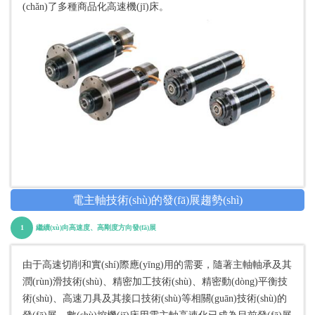
(chǎn)了多種商品化高速機(jī)床。
電主軸技術(shù)的發(fā)展趨勢(shì)
1
繼續(xù)向高速度、高剛度方向發(fā)展
由于高速切削和實(shí)際應(yīng)用的需要，隨著主軸軸承及其
潤(rùn)滑技術(shù)、精密加工技術(shù)、精密動(dòng)平衡技
術(shù)、高速刀具及其接口技術(shù)等相關(guān)技術(shù)的