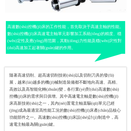
高速數(shù)控機(jī)床的工作性能，首先取決于高速主軸的性能。
數(shù)控機(jī)床高速電主軸單元影響加工系統(tǒng)的精度、穩
(wěn)定性及應(yīng)用范圍，其動(dòng)力性能及穩(wěn)定性對
(duì)高速加工起著關(guān)鍵的作用。
隨著高速切削、超高速切削技術(shù)以及切削刀具的發(fā)
展，越來(lái)越多的機(jī)械制造裝備都不斷地向高速、高精、
高效以及高智能化轉(zhuǎn)變，各行業(yè)對(duì)高速數(shù)
控機(jī)床的需求與日俱增。其中
高速電主軸
是數(shù)控機(jī)
床高新技術(shù)之一，其內(nèi)置電主軸直驅(qū)單元已經
(jīng)成為最適宜高性能工況的數(shù)控機(jī)床產(chǎn)品核心
功能部件之一。高速數(shù)控機(jī)床設(shè)計(jì)制造中，高
速電主軸最為關(guān)鍵。