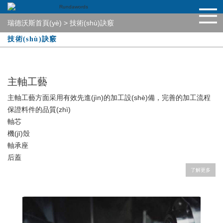
瑞德沃斯首頁(yè)
>
技術(shù)訣竅
技術(shù)訣竅
主軸工藝
主軸工藝方面采用有效先進(jìn)的加工設(shè)備，完善的加工流程
保證料件的品質(zhì)
軸芯
機(jī)殼
軸承座
后蓋
了解更多