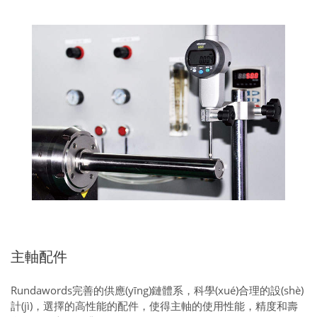
主軸配件
Rundawords完善的供應(yīng)鏈體系，科學(xué)合理的設(shè)
計(jì)，選擇的高性能的配件，使得主軸的使用性能，精度和壽