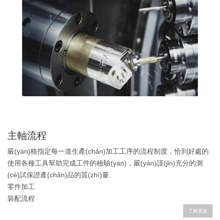
主軸流程
嚴(yán)格指定每一道生產(chǎn)加工工序的流程制度，恰到好處的
使用各種工具幫助完成工件的檢驗(yàn)，嚴(yán)謹(jǐn)充分的測
(cè)試保證產(chǎn)品的質(zhì)量.
零件加工
裝配流程
了解更多