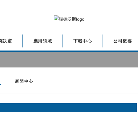
術訣竅
應用領域
下載中心
公司概要
R
新聞中心