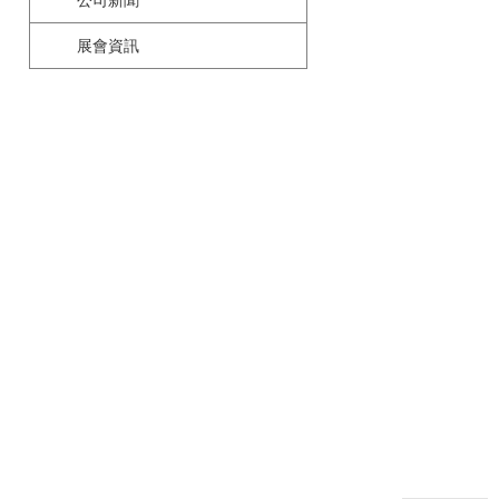
公司新聞
展會資訊