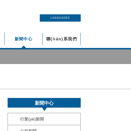
LANGUAGES
新聞中心
聯(lián)系我們
新聞中心
行業(yè)新聞