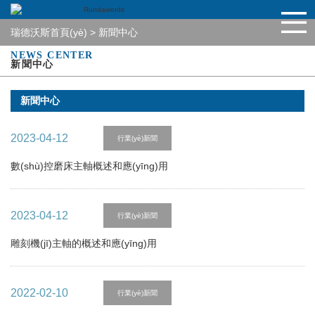
瑞德沃斯首頁(yè)
>
新聞中心
NEWS CENTER
新聞中心
新聞中心
2023-04-12
行業(yè)新聞
數(shù)控磨床主軸概述和應(yīng)用
2023-04-12
行業(yè)新聞
雕刻機(jī)主軸的概述和應(yīng)用
2022-02-10
行業(yè)新聞