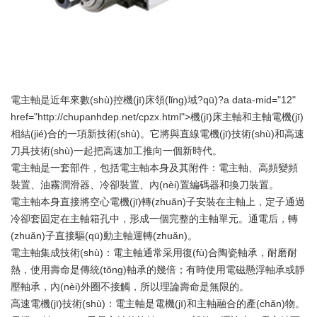
電主軸
是近年來數(shù)控機(jī)床領(lǐng)域?qū)?a data-mid="12"
href="http://chupanhdep.net/cpzx.html">機(jī)床主軸和
主軸電機(jī)
相結(jié)合的一項新技術(shù)。它將與直線電機(jī)技術(shù)和高速
刀具技術(shù)一起把高速加工推向一個新時代。
電主軸是一套部件，包括電主軸本身及其附件：電主軸、高頻變頻
裝置、油霧潤滑器、冷卻裝置、內(nèi)置編碼器和換刀裝置。
電主軸
本身直接將空心電機(jī)轉(zhuǎn)子安裝在主軸上，定子通過
冷卻套固定在主軸箱孔中，形成一個完整的主軸單元。通電后，轉
(zhuǎn)子直接驅(qū)動主軸運轉(zhuǎn)。
電主軸集成技術(shù)：電主軸通常采用復(fù)合陶瓷軸承，耐磨耐
熱，使用壽命是傳統(tǒng)軸承的幾倍；有時使用電磁懸浮軸承或靜
壓軸承，內(nèi)外圈不接觸，所以理論壽命是無限的。
高速電機(jī)技術(shù)：電主軸是電機(jī)和主軸融合的產(chǎn)物。