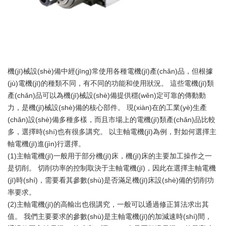
機(jī)械設(shè)備中經(jīng)常使用各種電機(jī)產(chǎn)品，但根據
(jù)電機(jī)的種類不同，有不同的功能和使用狀況。 這些電機(jī)類
產(chǎn)品可以為機(jī)械設(shè)備提供穩(wěn)定可靠的傳動動
力，是機(jī)械設(shè)備的核心部件。 現(xiàn)在的工業(yè)生產
(chǎn)設(shè)備多種多樣，而且市場上的電機(jī)類產(chǎn)品比較
多，選擇時(shí)也有很多講究。 以
主軸電機(jī)
為例，對如何選擇
主
軸
電機(jī)進(jìn)行選擇。
(1)主軸電機(jī)一般用于部分機(jī)床，機(jī)床的主要加工操作之一
是切削。 切削功率的控制取決于主軸電機(jī)，因此在選擇主軸電機
(jī)時(shí)，需要看其參數(shù)是否滿足機(jī)床設(shè)備的切削功
率要求。
(2)
主軸電機(jī)
的高輸出也很講究，一般可以通過修正算法求出其
值。 我們主要要求的參數(shù)是主軸電機(jī)的加減速時(shí)間，