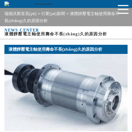
瑞德沃斯首頁(yè)
>
行業(yè)新聞
>
液體靜壓電主軸使用壽命不
長(zhǎng)久的原因分析
NEWS CENTER
液體靜壓電主軸使用壽命不長(zhǎng)久的原因分析
液體靜壓電主軸使用壽命不長(zhǎng)久的原因分析