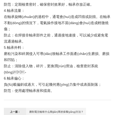
防范：定期檢查密封，確保密封效果好，軸承存放正確。
4.軸承流量：
在軸承旋轉(zhuǎn)的過程中，通電會(huì)造成凹痕或刻痕。在軸承
不動(dòng)的情況下，電氣操作接地不當(dāng)會(huì)造成輕微燒
傷；
防止：在焊接非軸承部件之前，通過接地連接，可以減少或避免電
流通過軸承。
5.軸承外料：
磨粒污染和碎屑侵入可導(dǎo)致軸承工作面產(chǎn)生磨損、磨損
和凹陷；
防止：清除侵入物，碎片，更換潤(rùn)滑油，檢查密封系統
(tǒng)。
6.軸承偏心：
負(fù)載偏斜或過大，可引起幾何應(yīng)力集中或表面剝落；
防范：使用處理軸承座和擋肩。
上一篇：
磨削電主軸有什么簡(jiǎn)單的保養(yǎng)方法？