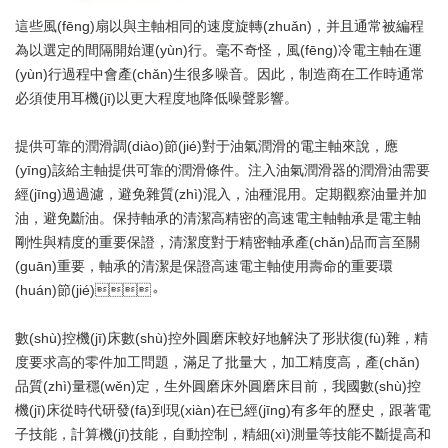
這些風(fēng)扇以與主軸相同的速度旋轉(zhuǎn)，并且通常被編程
為以選定的間隔開始運(yùn)行。毫不奇怪，
風(fēng)冷電主軸
在運
(yùn)行過程中會產(chǎn)生很多噪音。因此，制造商在工作時通常
必須使用耳機(jī)以更大程度地降低噪聲影響。
提供可靠的潤滑調(diào)節(jié)對于油氣潤滑的電主軸來說，應
(yīng)該給主軸提供可靠的潤滑條件。注入油氣潤滑器的潤滑油需要
經(jīng)過過濾，避免雜質(zhì)混入，油種混用。定期觀察油量并加
油，避免斷油。保持軸承的清潔高精密的
高速電主軸
軸承是電主軸
剛性與精度的重要保證，清潔度對于精密軸承產(chǎn)品而言至關
(guān)重要，軸承的清潔是保證高速電主軸使用壽命的重要環
(huán)節(jié)。
數(shù)控機(jī)床數(shù)控外圓磨床較好地解決了形狀復(fù)雜，精
度要求高的零件加工問題，滿足了批量大，加工精度高，產(chǎn)
品質(zhì)量穩(wěn)定，生外圓磨床外圓磨床目前，我國數(shù)控
機(jī)床從時代研發(fā)到現(xiàn)在已經(jīng)有多年的歷史，跟著電
子技能，計算機(jī)技能，自動控制，精細(xì)測量等技能不斷提高和