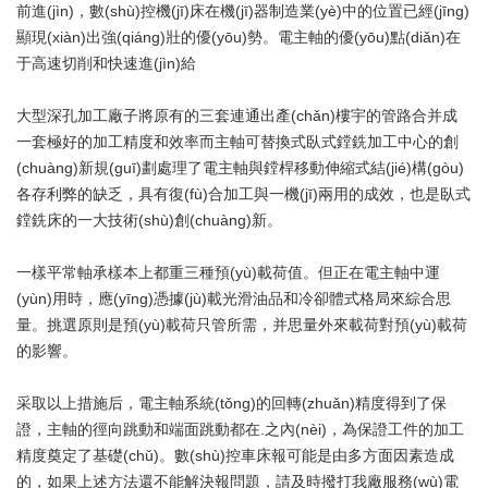
前進(jìn)，數(shù)控機(jī)床在機(jī)器制造業(yè)中的位置已經(jīng)
顯現(xiàn)出強(qiáng)壯的優(yōu)勢。電主軸的優(yōu)點(diǎn)在
于高速切削和快速進(jìn)給
大型深孔加工廠子將原有的三套連通出產(chǎn)樓宇的管路合并成
一套極好的加工精度和效率而主軸可替換式臥式鏜銑加工中心的創
(chuàng)新規(guī)劃處理了電主軸與鏜桿移動伸縮式結(jié)構(gòu)
各存利弊的缺乏，具有復(fù)合加工與一機(jī)兩用的成效，也是臥式
鏜銑床的一大技術(shù)創(chuàng)新。
一樣平常軸承樣本上都重三種預(yù)載荷值。但正在電主軸中運
(yùn)用時，應(yīng)憑據(jù)載光滑油品和冷卻體式格局來綜合思
量。挑選原則是預(yù)載荷只管所需，并思量外來載荷對預(yù)載荷
的影響。
采取以上措施后，電主軸系統(tǒng)的回轉(zhuǎn)精度得到了保
證，主軸的徑向跳動和端面跳動都在.之內(nèi)，為保證工件的加工
精度奠定了基礎(chǔ)。數(shù)控車床報可能是由多方面因素造成
的，如果上述方法還不能解決報問題，請及時撥打我廠服務(wù)電