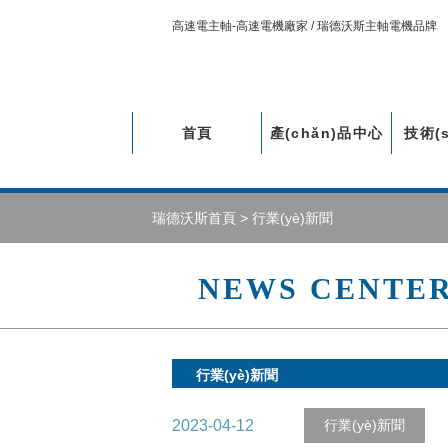
高速電主軸-高速電機廠家 / 瑞德沃斯主軸電機品牌
首頁
產(chǎn)品中心
技術(
瑞德沃斯首頁
>
行業(yè)新聞
NEWS CENTE
行業(yè)新聞
2023-04-12
行業(yè)新聞