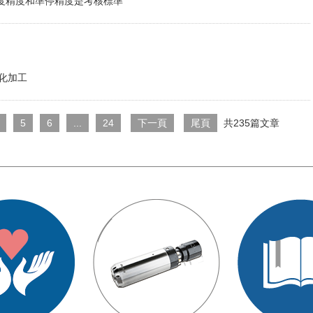
的分度精度和準停精度是考核標準
能化加工
5
6
...
24
下一頁
尾頁
共235篇文章