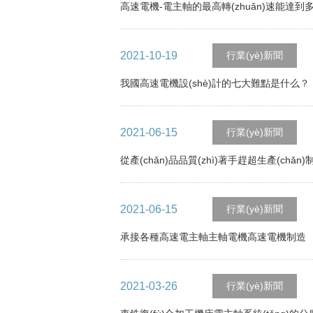
高速電機-電主軸的最高轉(zhuǎn)速能達到多少
2021-10-19
行業(yè)新聞
我國高速電機設(shè)計的七大難點是什么？
2021-06-15
行業(yè)新聞
從產(chǎn)品品質(zhì)著手趕超生產(chǎ
2021-06-15
行業(yè)新聞
承接各種高速電主軸主軸電機高速電機制造
2021-03-26
行業(yè)新聞