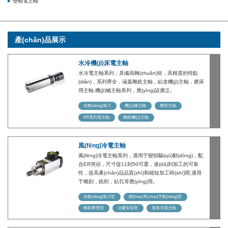
雙軸電主軸
產(chǎn)品展示
水冷機(jī)床電主軸
水冷電主軸系列，具備高轉(zhuǎn)矩，高精度的特點
(diǎn)，系列齊全，涵蓋雕銑主軸，鉆攻機(jī)主軸，磨床
用主軸,
機(jī)械主軸
系列，應(yīng)該廣泛。
自動(dòng)換刀
機(jī)械主軸
磨削主軸
ER系列電主軸
雕銑機(jī)主軸
風(fēng)冷電主軸
風(fēng)冷電主軸
系列，適用于變頻驅(qū)動(dòng)，配
合ER夾頭，尺寸從11到50可選，達(dá)到加工的可靠
性，提高產(chǎn)品品質(zhì)和縮短加工時(shí)間,適用
于雕刻，銑削，鉆孔等應(yīng)用。
自動(dòng)換刀型
標(biāo)準(zhǔn)手動(dòng)型
雕刻專用型
法蘭安裝型
直角式電主軸