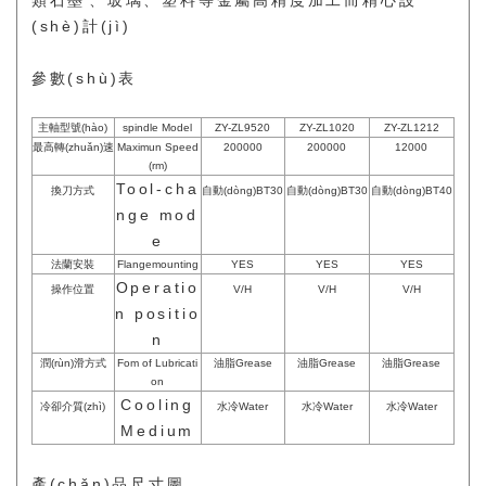
類石墨、玻璃、塑料等金屬高精度加工而精心設
(shè)計(jì)
參數(shù)表
主軸
型號(hào)
spindle Model
ZY-ZL9520
ZY-ZL1020
ZY-ZL1212
最高轉(zhuǎn)速
Maximun Speed
200000
200000
12000
(rm)
Tool-cha
換刀方式
自動(dòng)BT30
自動(dòng)BT30
自動(dòng)BT40
nge mod
e
法蘭安裝
Flangemounting
YES
YES
YES
Operatio
操作位置
V/H
V/H
V/H
n positio
n
潤(rùn)滑方式
Fom of Lubricati
油脂Grease
油脂Grease
油脂Grease
on
Cooling
冷卻介質(zhì)
水冷Water
水冷Water
水冷Water
Medium
產(chǎn)品尺寸圖