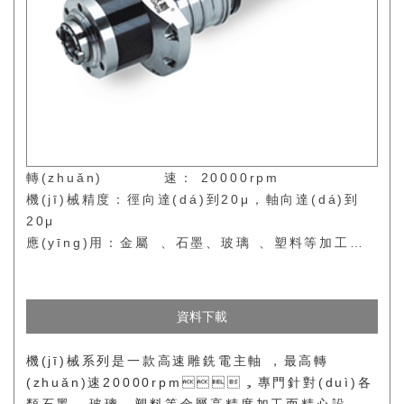
轉(zhuǎn) 速： 20000rpm
機(jī)械精度：徑向達(dá)到20μ，軸向達(dá)到
20μ
應(yīng)用：金屬、石墨、玻璃、塑料等加工…
資料下載
機(jī)械系列
是一款
高速雕銑電主軸
，最高轉
(zhuǎn)速20000rpm，專門針對(duì)各