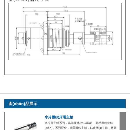
產(chǎn)品展示
水冷機(jī)床電主軸
水冷電主軸系列，具備高轉(zhuǎn)矩，高精度的特點
(diǎn)，系列齊全，涵蓋雕銑主軸，鉆攻機(jī)主軸，磨床