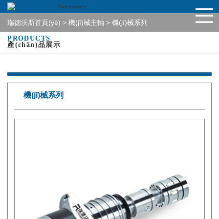
瑞德沃斯首頁(yè)
>
機(jī)械主軸
>
機(jī)械系列
PRODUCTS
產(chǎn)品展示
機(jī)械系列